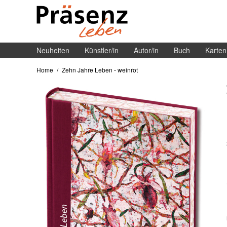
Neuheiten
Künstler/in
Autor/in
Buch
Karten
Home
/
Zehn Jahre Leben - weinrot